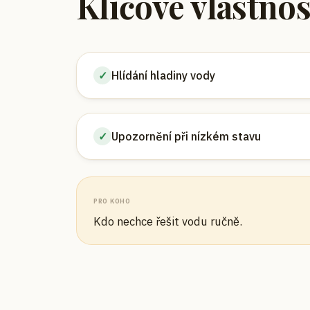
Klíčové vlastnos
✓
Hlídání hladiny vody
✓
Upozornění při nízkém stavu
PRO KOHO
Kdo nechce řešit vodu ručně.