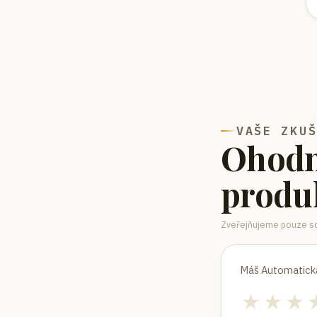
VAŠE ZKU
Ohodn
produ
Zveřejňujeme pouze sc
Máš
Automatick
★
★
★