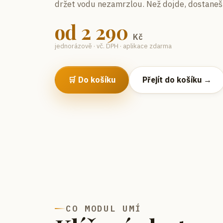
držet vodu nezamrzlou. Než dojde, dostaneš
od
2 290
Kč
jednorázově · vč. DPH · aplikace zdarma
🛒 Do košíku
Přejít do košíku →
CO MODUL UMÍ