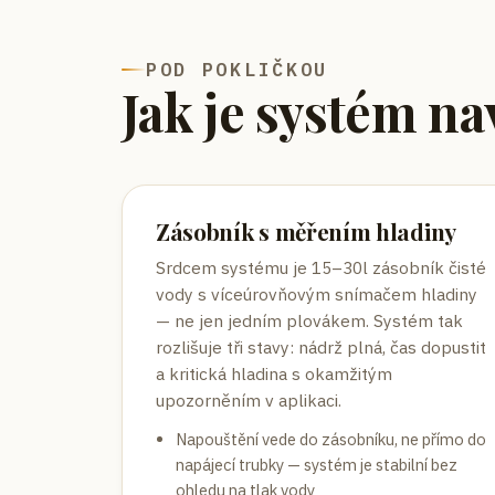
POD POKLIČKOU
Jak je systém n
Zásobník s měřením hladiny
Srdcem systému je 15–30l zásobník čisté
vody s víceúrovňovým snímačem hladiny
— ne jen jedním plovákem. Systém tak
rozlišuje tři stavy: nádrž plná, čas dopustit
a kritická hladina s okamžitým
upozorněním v aplikaci.
Napouštění vede do zásobníku, ne přímo do
napájecí trubky — systém je stabilní bez
ohledu na tlak vody