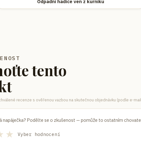
Odpadní hadice ven z kurníku
ŠENOST
oťte tento
kt
hválené recenze s ověřenou vazbou na skutečnou objednávku (podle e-mail
á napáječka
? Podělte se o zkušenost — pomůže to ostatním chovate
★
★
Vyber hodnocení