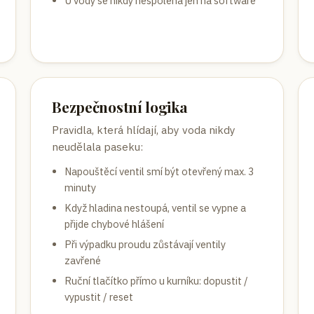
U vody se nikdy nespoléhá jen na software
Bezpečnostní logika
Pravidla, která hlídají, aby voda nikdy
neudělala paseku:
Napouštěcí ventil smí být otevřený max. 3
minuty
Když hladina nestoupá, ventil se vypne a
přijde chybové hlášení
Při výpadku proudu zůstávají ventily
zavřené
Ruční tlačítko přímo u kurníku: dopustit /
vypustit / reset