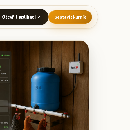
Otevřít aplikaci ↗
Sestavit kurník