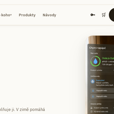
🔑
🛒
o koho
Produkty
Návody
▾
plňuje ji. V zimě pomáhá