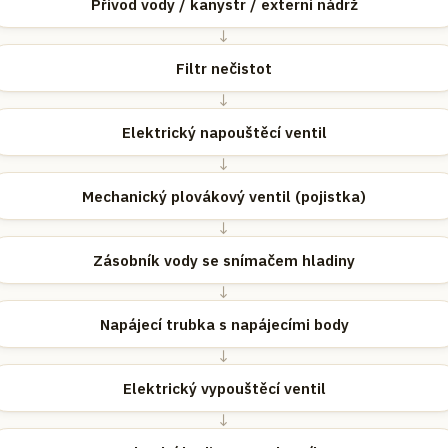
Přívod vody / kanystr / externí nádrž
↓
Filtr nečistot
↓
Elektrický napouštěcí ventil
↓
Mechanický plovákový ventil (pojistka)
↓
Zásobník vody se snímačem hladiny
↓
Napájecí trubka s napájecími body
↓
Elektrický vypouštěcí ventil
↓