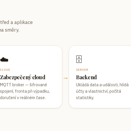
třed a aplikace
ma směry.
☁️
🗄️
CLOUD
SERVER
→
Zabezpečený cloud
Backend
MQTT broker — šifrované
Ukládá data a události, hlídá
spojení, fronta při výpadku,
účty a vlastnictví, počítá
doručení v reálném čase.
statistiky.