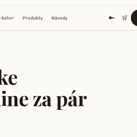
🔑
🛒
o koho
Produkty
Návody
▾
ke
ine za pár