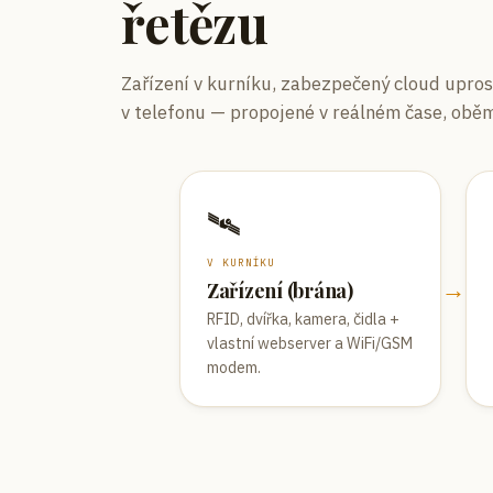
řetězu
Zařízení v kurníku, zabezpečený cloud upros
v telefonu — propojené v reálném čase, obě
🛰️
V KURNÍKU
→
Zařízení (brána)
RFID, dvířka, kamera, čidla +
vlastní webserver a WiFi/GSM
modem.