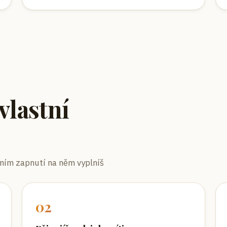
vlastní
vním zapnutí na něm vyplníš
0
2