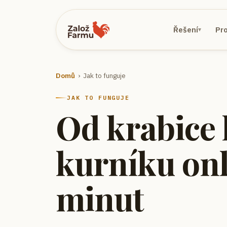
Řešení
Pr
▾
Domů
› Jak to funguje
JAK TO FUNGUJE
Od krabice 
kurníku onl
minut