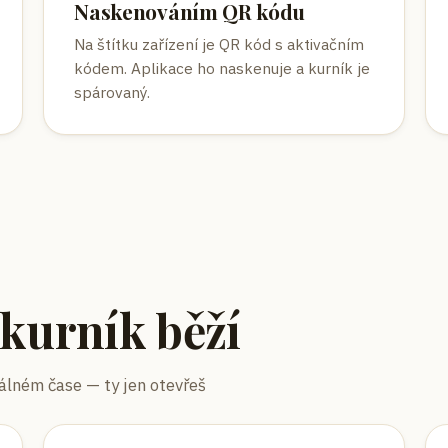
Naskenováním QR kódu
Na štítku zařízení je QR kód s aktivačním
kódem. Aplikace ho naskenuje a kurník je
spárovaný.
 kurník běží
álném čase — ty jen otevřeš