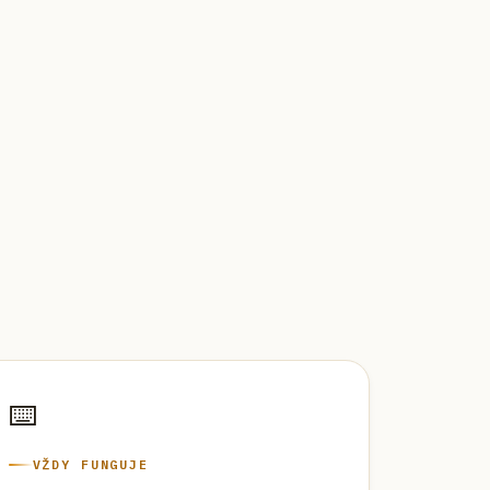
⌨️
VŽDY FUNGUJE