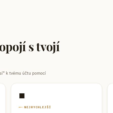
pojí s tvojí
lásí" k tvému účtu pomocí
⬛
NEJRYCHLEJŠÍ