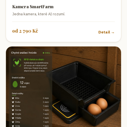
Kamera SmartFarm
Jedna kamera, které AI rozumí.
od
2 790
Kč
Detail →