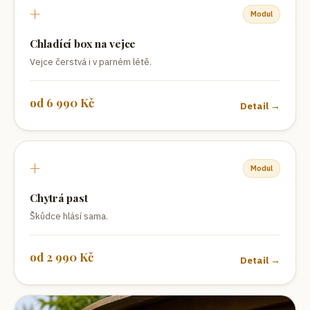
+
Modul
Chladící box na vejce
Vejce čerstvá i v parném létě.
od
6 990
Kč
Detail →
+
Modul
Chytrá past
Škůdce hlásí sama.
od
2 990
Kč
Detail →