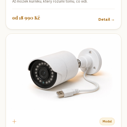
AI mozek kurníku, který rozumí tomu, co vidí.
od
18 990
Kč
Detail →
+
Modul