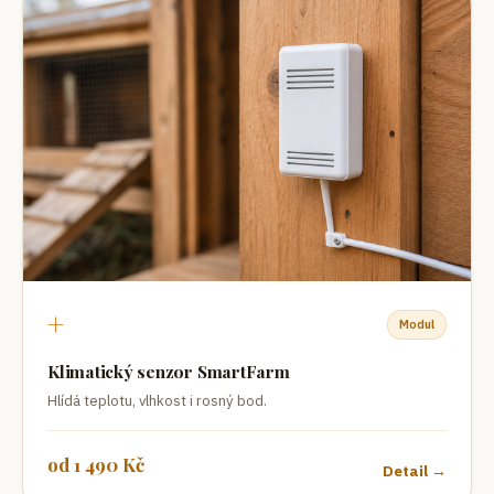
+
Modul
Klimatický senzor SmartFarm
Hlídá teplotu, vlhkost i rosný bod.
od
1 490
Kč
Detail →