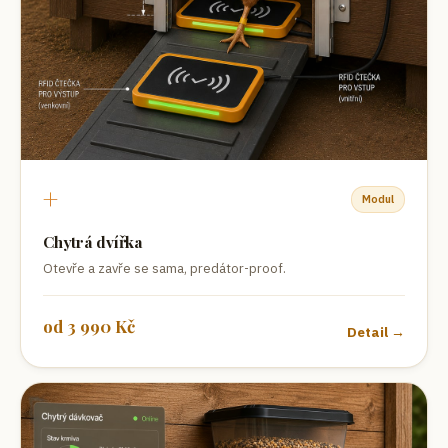
+
Modul
Chytrá dvířka
Otevře a zavře se sama, predátor-proof.
od
3 990
Kč
Detail →