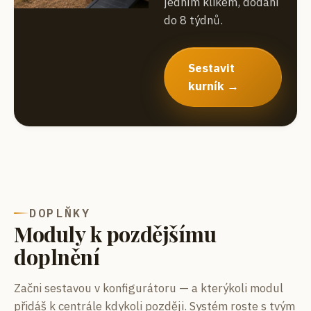
jedním klikem, dodání
do 8 týdnů.
Sestavit
kurník →
DOPLŇKY
Moduly k pozdějšímu
doplnění
Začni sestavou v konfigurátoru — a kterýkoli modul
přidáš k centrále kdykoli později. Systém roste s tvým