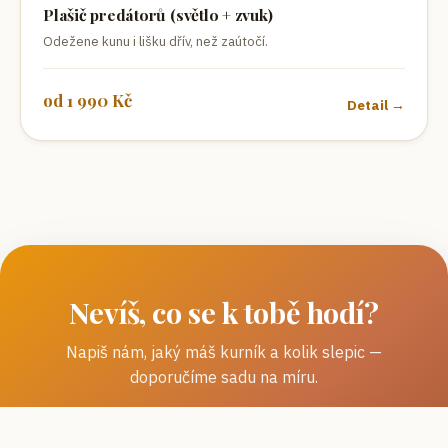
Plašič predátorů (světlo + zvuk)
Odežene kunu i lišku dřív, než zaútočí.
od
1 990
Kč
Detail →
Nevíš, co se k tobě hodí?
Napiš nám, jaký máš kurník a kolik slepic —
doporučíme sadu na míru.
Napsat na
kurnik@zalozfarmu.cz