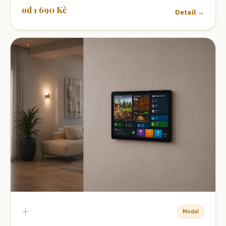
od
1 690
Kč
Detail →
+
Modul