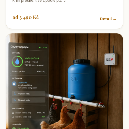
Krmí přesně, tiše a podle plánu.
od
3 490
Kč
Detail →