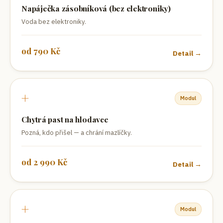
Napáječka zásobníková (bez elektroniky)
Voda bez elektroniky.
od
790
Kč
Detail →
+
Modul
Chytrá past na hlodavce
Pozná, kdo přišel — a chrání mazlíčky.
od
2 990
Kč
Detail →
+
Modul