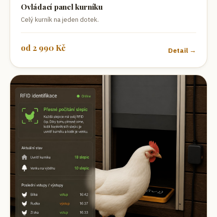
Ovládací panel kurníku
Celý kurník na jeden dotek.
od
2 990
Kč
Detail →