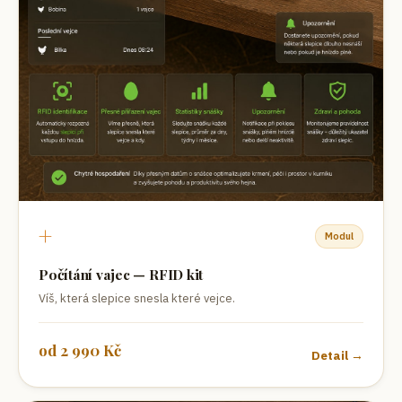
+
Modul
Počítání vajec — RFID kit
Víš, která slepice snesla které vejce.
od
2 990
Kč
Detail →