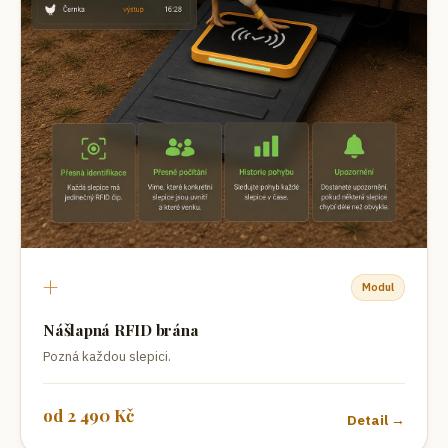
+
Modul
Nášlapná RFID brána
Pozná každou slepici.
od
2 490
Kč
Detail →