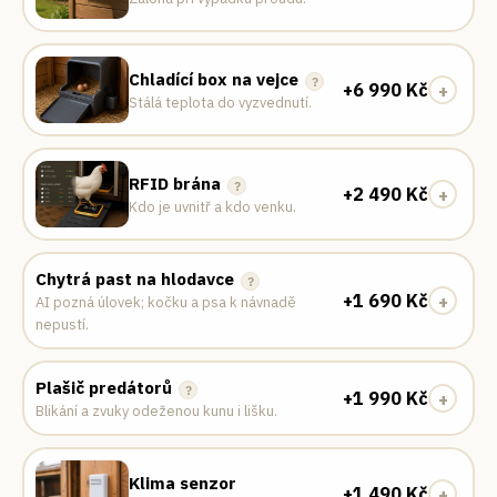
Chladící box na vejce
?
+
6 990
Kč
+
Stálá teplota do vyzvednutí.
RFID brána
?
+
2 490
Kč
+
Kdo je uvnitř a kdo venku.
Chytrá past na hlodavce
?
+
1 690
Kč
+
AI pozná úlovek; kočku a psa k návnadě
nepustí.
Plašič predátorů
?
+
1 990
Kč
+
Blikání a zvuky odeženou kunu i lišku.
Klima senzor
+
1 490
Kč
+