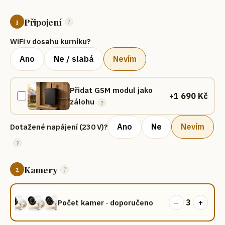
Připojení
1
?
WiFi v dosahu kurníku?
Ano
Ne / slabá
Nevím
Přidat GSM modul jako
+
1 690
Kč
zálohu
?
Ano
Ne
Nevím
Dotažené napájení (230 V)?
?
Kamery
2
?
−
3
+
Počet kamer
· doporučeno