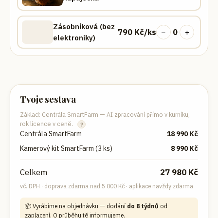
Zásobníková (bez
790
Kč/ks
−
0
+
elektroniky)
Tvoje sestava
Základ: Centrála SmartFarm — AI zpracování přímo v kurníku,
rok licence v ceně.
?
Centrála SmartFarm
18 990
Kč
Kamerový kit SmartFarm (3 ks)
8 990
Kč
Celkem
27 980
Kč
vč. DPH · doprava zdarma nad 5 000 Kč · aplikace navždy zdarma
📦 Vyrábíme na objednávku — dodání
do 8 týdnů
od
zaplacení. O průběhu tě informujeme.