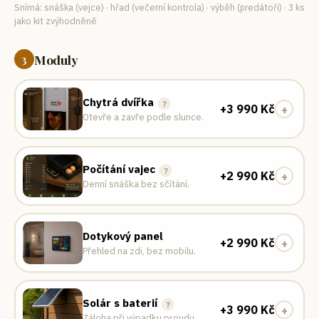
Snímá:
snáška (vejce) · hřad (večerní kontrola) · výběh (predátoři)
· 3 ks
jako kit zvýhodněně
Moduly
3
Chytrá dvířka
?
+
3 990
Kč
+
Otevře a zavře podle slunce.
Počítání vajec
?
+
2 990
Kč
+
Denní snáška bez sčítání.
Dotykový panel
+
2 990
Kč
+
Přehled na zdi, bez mobilu.
Solár s baterií
?
+
3 990
Kč
+
Záloha při výpadku proudu.