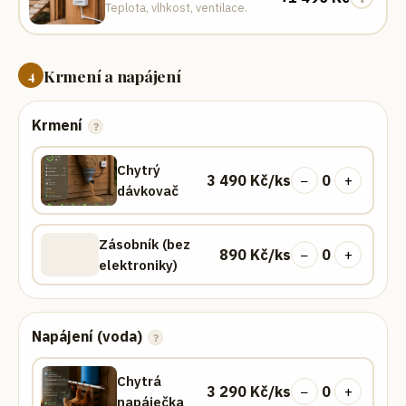
Teplota, vlhkost, ventilace.
Krmení a napájení
4
Krmení
?
Chytrý
3 490
Kč/ks
−
0
+
dávkovač
Zásobník (bez
890
Kč/ks
−
0
+
elektroniky)
Napájení (voda)
?
Chytrá
3 290
Kč/ks
−
0
+
napáječka