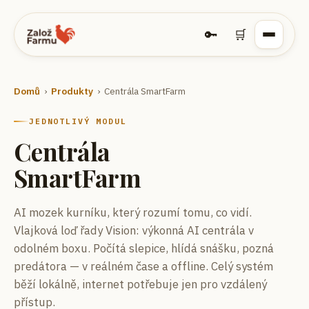
🔑
🛒
Domů
›
Produkty
›
Centrála SmartFarm
JEDNOTLIVÝ MODUL
Centrála
SmartFarm
AI mozek kurníku, který rozumí tomu, co vidí.
Vlajková loď řady Vision: výkonná AI centrála v
odolném boxu. Počítá slepice, hlídá snášku, pozná
predátora — v reálném čase a offline. Celý systém
běží lokálně, internet potřebuje jen pro vzdálený
přístup.