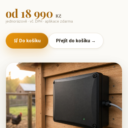
od
18 990
Kč
jednorázově · vč. DPH · aplikace zdarma
🛒 Do košíku
Přejít do košíku →