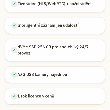
✓
Živé video (HLS/WebRTC) + noční vidění
✓
Inteligentní záznam jen událostí
NVMe SSD 256 GB pro spolehlivý 24/7
✓
provoz
✓
Až 3 USB kamery najednou
✓
1 rok licence v ceně