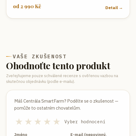
od
2 990
Kč
Detail →
VAŠE ZKUŠENOST
Ohodnoťte tento produkt
Zveřejňujeme pouze schválené recenze s ověřenou vazbou na
skutečnou objednávku (podle e-mailu).
Máš
Centrála SmartFarm
? Podělte se o zkušenost —
pomůže to ostatním chovatelům.
★
★
★
★
★
Vyber hodnocení
Jméno
E-mail (nepovinný,