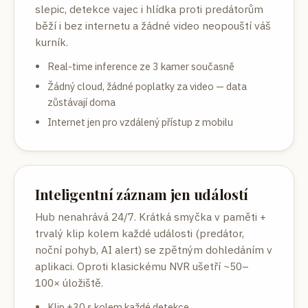
slepic, detekce vajec i hlídka proti predátorům
běží i bez internetu a žádné video neopouští váš
kurník.
Real-time inference ze 3 kamer současně
Žádný cloud, žádné poplatky za video — data
zůstávají doma
Internet jen pro vzdálený přístup z mobilu
Inteligentní záznam jen událostí
Hub nenahrává 24/7. Krátká smyčka v paměti +
trvalý klip kolem každé události (predátor,
noční pohyb, AI alert) se zpětným dohledáním v
aplikaci. Oproti klasickému NVR ušetří ~50–
100× úložiště.
Klip ±30 s kolem každé detekce