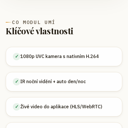
CO MODUL UMÍ
Klíčové vlastnosti
✓
1080p UVC kamera s nativním H.264
✓
IR noční vidění + auto den/noc
✓
Živé video do aplikace (HLS/WebRTC)