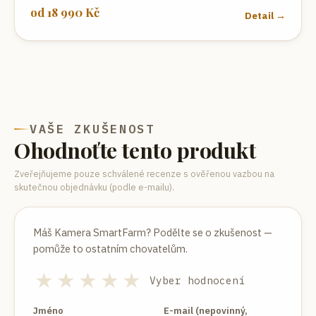
od
18 990
Kč
Detail →
VAŠE ZKUŠENOST
Ohodnoťte tento produkt
Zveřejňujeme pouze schválené recenze s ověřenou vazbou na
skutečnou objednávku (podle e-mailu).
Máš
Kamera SmartFarm
? Podělte se o zkušenost —
pomůže to ostatním chovatelům.
★
★
★
★
★
Vyber hodnocení
Jméno
E-mail (nepovinný,