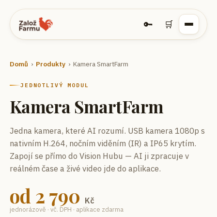
🔑
🛒
Domů
›
Produkty
›
Kamera SmartFarm
JEDNOTLIVÝ MODUL
Kamera SmartFarm
Jedna kamera, které AI rozumí.
USB kamera 1080p s
nativním H.264, nočním viděním (IR) a IP65 krytím.
Zapojí se přímo do Vision Hubu — AI ji zpracuje v
reálném čase a živé video jde do aplikace.
od
2 790
Kč
jednorázově · vč. DPH · aplikace zdarma