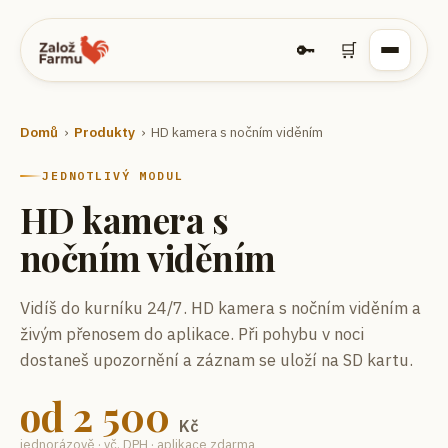
🔑
🛒
Domů
›
Produkty
›
HD kamera s nočním viděním
JEDNOTLIVÝ MODUL
HD kamera s
nočním viděním
Vidíš do kurníku 24/7.
HD kamera s nočním viděním a
živým přenosem do aplikace. Při pohybu v noci
dostaneš upozornění a záznam se uloží na SD kartu.
od
2 500
Kč
jednorázově · vč. DPH · aplikace zdarma