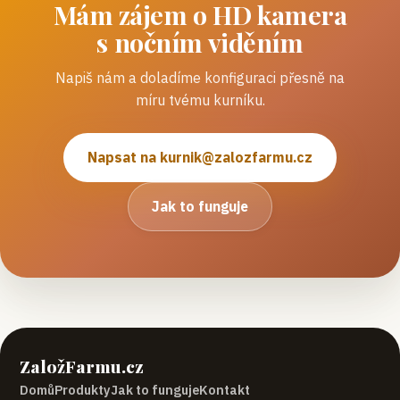
Mám zájem o
HD kamera
s nočním viděním
Napiš nám a doladíme konfiguraci přesně na
míru tvému kurníku.
Napsat na
kurnik@zalozfarmu.cz
Jak to funguje
ZaložFarmu.cz
Domů
Produkty
Jak to funguje
Kontakt