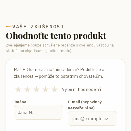
VAŠE ZKUŠENOST
Ohodnoťte tento produkt
Zveřejňujeme pouze schválené recenze s ověřenou vazbou na
skutečnou objednávku (podle e-mailu).
Máš
HD kamera s nočním viděním
? Podělte se o
zkušenost — pomůže to ostatním chovatelům.
★
★
★
★
★
Vyber hodnocení
Jméno
E-mail (nepovinný,
nezveřejní se)