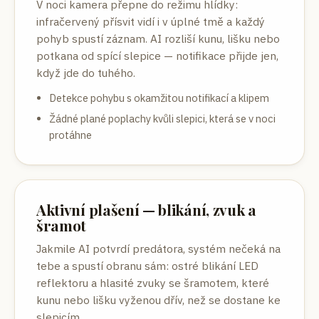
V noci kamera přepne do režimu hlídky:
infračervený přísvit vidí i v úplné tmě a každý
pohyb spustí záznam. AI rozliší kunu, lišku nebo
potkana od spící slepice — notifikace přijde jen,
když jde do tuhého.
Detekce pohybu s okamžitou notifikací a klipem
Žádné plané poplachy kvůli slepici, která se v noci
protáhne
Aktivní plašení — blikání, zvuk a
šramot
Jakmile AI potvrdí predátora, systém nečeká na
tebe a spustí obranu sám: ostré blikání LED
reflektoru a hlasité zvuky se šramotem, které
kunu nebo lišku vyženou dřív, než se dostane ke
slepicím.