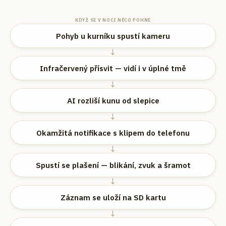
KDYŽ SE V NOCI NĚCO POHNE
Pohyb u kurníku spustí kameru
↓
Infračervený přísvit — vidí i v úplné tmě
↓
AI rozliší kunu od slepice
↓
Okamžitá notifikace s klipem do telefonu
↓
Spustí se plašení — blikání, zvuk a šramot
↓
Záznam se uloží na SD kartu
↓