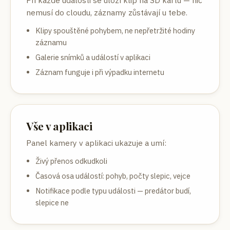
Při každé události se uloží klip na SD kartu — nic
nemusí do cloudu, záznamy zůstávají u tebe.
Klipy spouštěné pohybem, ne nepřetržité hodiny
záznamu
Galerie snímků a událostí v aplikaci
Záznam funguje i při výpadku internetu
Vše v aplikaci
Panel kamery v aplikaci ukazuje a umí:
Živý přenos odkudkoli
Časová osa událostí: pohyb, počty slepic, vejce
Notifikace podle typu události — predátor budí,
slepice ne