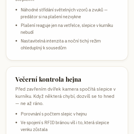
Náhodné střídání světelných vzorů a zvuků —
predátor si na plašení nezvykne
Plašení reaguje jen na vetřelce, slepice v kurníku
nebudí
Nastavitelná intenzita a noční tichý režim
ohleduplný k sousedům
Večerní kontrola hejna
Před zavřením dvířek kamera spočítá slepice v
kurníku. Když některá chybí, dozvíš se to hned
— ne až ráno.
Porovnání s počtem slepic v hejnu
Ve spojení s RFID bránou víš i to, která slepice
venku zůstala