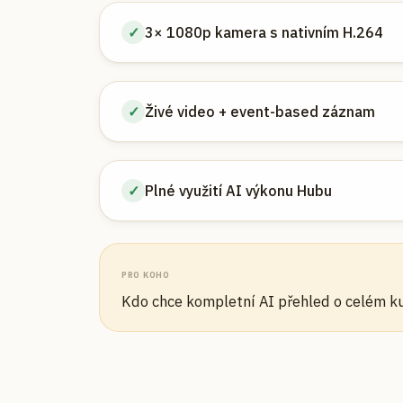
✓
3× 1080p kamera s nativním H.264
✓
Živé video + event-based záznam
✓
Plné využití AI výkonu Hubu
PRO KOHO
Kdo chce kompletní AI přehled o celém k