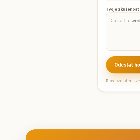
Tvoje zkušenost
Odeslat h
Recenze před zveř