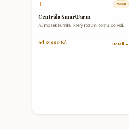
+
Modul
Centrála SmartFarm
AI mozek kurníku, který rozumí tomu, co vidí.
od
18 990
Kč
Detail 