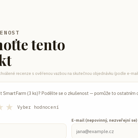
ŠENOST
oťte tento
kt
hválené recenze s ověřenou vazbou na skutečnou objednávku (podle e-mail
t SmartFarm (3 ks)
? Podělte se o zkušenost — pomůže to ostatním 
★
★
Vyber hodnocení
E-mail (nepovinný, nezveřejní se)