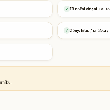
✓
IR noční vidění + aut
✓
Zóny: hřad / snáška /
urníku.