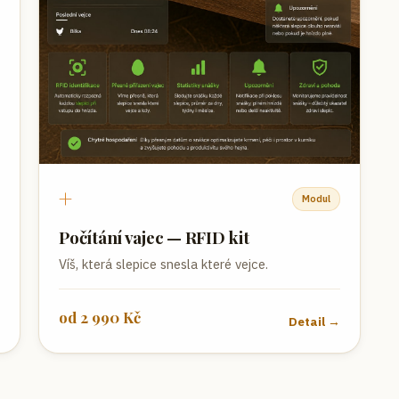
→
+
Modul
Počítání vajec — RFID kit
Víš, která slepice snesla které vejce.
od
2 990
Kč
Detail →