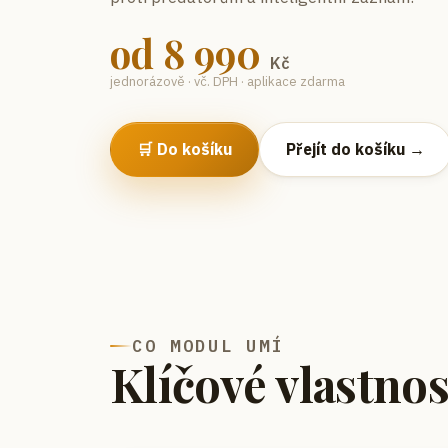
od
8 990
Kč
jednorázově · vč. DPH · aplikace zdarma
🛒 Do košíku
Přejít do košíku →
CO MODUL UMÍ
Klíčové vlastnos