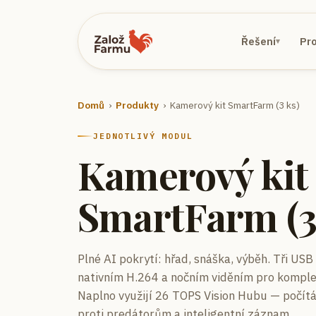
Řešení
Pr
▾
Domů
›
Produkty
›
Kamerový kit SmartFarm (3 ks)
JEDNOTLIVÝ MODUL
Kamerový kit
SmartFarm (3
Plné AI pokrytí: hřad, snáška, výběh.
Tři USB
nativním H.264 a nočním viděním pro komplet
Naplno využijí 26 TOPS Vision Hubu — počítání
proti predátorům a inteligentní záznam.