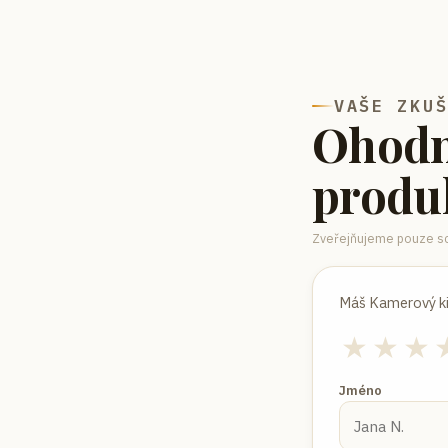
VAŠE ZKU
Ohodn
produ
Zveřejňujeme pouze sc
Máš
Kamerový ki
★
★
★
Jméno