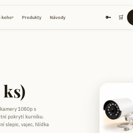
🔑
🛒
o koho
Produkty
Návody
▾
 ks)
 kamery 1080p s
ní pokrytí kurníku.
 slepic, vajec, hlídka