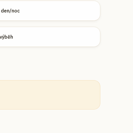
o den/noc
 výběh